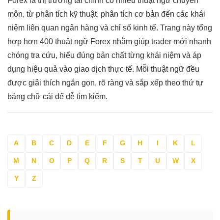
Forex là thị trường tài chính có nhiều thuật ngữ chuyên
môn, từ phân tích kỹ thuật, phân tích cơ bản đến các khái
niệm liên quan ngân hàng và chỉ số kinh tế. Trang này tổng
hợp hơn 400 thuật ngữ Forex nhằm giúp trader mới nhanh
chóng tra cứu, hiểu đúng bản chất từng khái niệm và áp
dụng hiệu quả vào giao dịch thực tế. Mỗi thuật ngữ đều
được giải thích ngắn gọn, rõ ràng và sắp xếp theo thứ tự
bảng chữ cái để dễ tìm kiếm.
A
B
C
D
E
F
G
H
I
K
L
M
N
O
P
Q
R
S
T
U
W
X
Y
Z