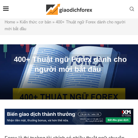
Home
»
Kiến thức cơ bản
»
400+ Thuật ngữ Forex dành cho người
mới bắt đầu
400+ Thuật ngữ Forex dành cho
người mới bắt đầu