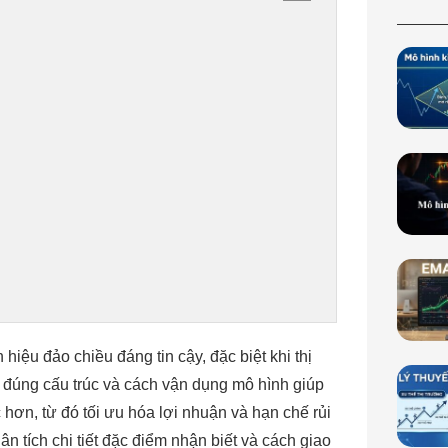
hiệu đảo chiều đáng tin cậy, đặc biệt khi thị
 đúng cấu trúc và cách vận dụng mô hình giúp
hơn, từ đó tối ưu hóa lợi nhuận và hạn chế rủi
n tích chi tiết đặc điểm nhận biết và cách giao