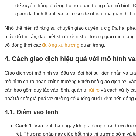
để xuyên thủng đường hỗ trợ quan trọng của mô hình. Đ
giảm đã hình thành và là cơ sở để nhiều nhà giao dịch
Nhờ thể hiện rõ ràng sự chuyển giao quyền lực giữa hai phe
mức độ tin cậy, đặc biệt khi đi kèm khối lượng giao dịch tăng
vỡ đồng thời các
đường xu hướng
quan trọng.
4. Cách giao dịch hiệu quả với mô hình va
Giao dịch với mô hình vai đầu vai đòi hỏi sự kiên nhẫn và tuâ
mô hình chưa hoàn chỉnh thường khiến nhà giao dịch rơi vào
cần bao gồm quy tắc vào lệnh, quản trị
rủi ro
và cách xử lý cá
nhất là chờ giá phá vỡ đường cổ xuống dưới kèm nến đóng c
4.1. Điểm vào lệnh
Cách 1:
Vào lệnh bán ngay khi giá đóng cửa dưới đườn
rệt. Phương pháp này giúp bắt nhịp thị trường sớm và 