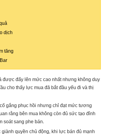
quả
o dịch
êm tăng
 Bar
giá được đẩy lên mức cao nhất nhưng không duy
ầu cho thấy lực mua đã bắt đầu yếu đi và thị
iá cố gắng phục hồi nhưng chỉ đạt mức tương
quan rằng bên mua không còn đủ sức tạo đỉnh
m soát sang phe bán.
c giành quyền chủ động, khi lực bán đủ mạnh