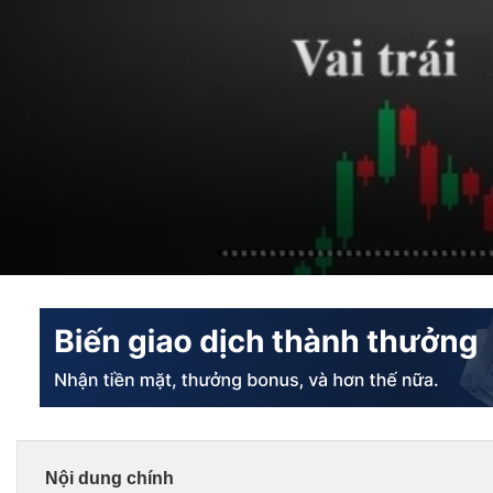
Nội dung chính