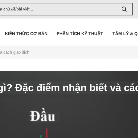
KIẾN THỨC CƠ BẢN
PHÂN TÍCH KỸ THUẬT
TÂM LÝ & 
và cách giao dịch
 gì? Đặc điểm nhận biết và cá