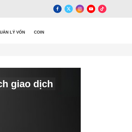
QUẢN LÝ VỐN
COIN
ch giao dịch