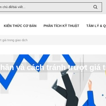
KIẾN THỨC CƠ BẢN
PHÂN TÍCH KỸ THUẬT
TÂM LÝ & 
 giá trong giao dịch
hân và cách tránh trượt giá 