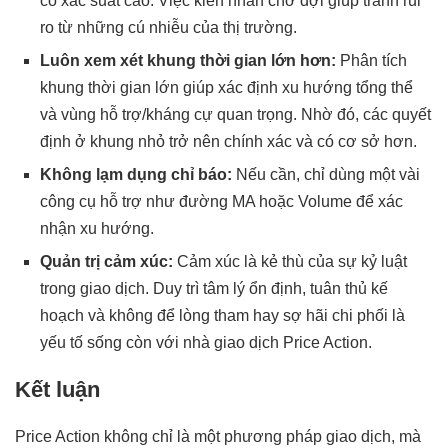
có xác suất cao. Việc kiên nhẫn chờ đợi giúp tránh rủi
ro từ những cú nhiễu của thị trường.
Luôn xem xét khung thời gian lớn hơn:
Phân tích
khung thời gian lớn giúp xác định xu hướng tổng thể
và vùng hỗ trợ/kháng cự quan trọng. Nhờ đó, các quyết
định ở khung nhỏ trở nên chính xác và có cơ sở hơn.
Không lạm dụng chỉ báo:
Nếu cần, chỉ dùng một vài
công cụ hỗ trợ như đường MA hoặc Volume để xác
nhận xu hướng.
Quản trị cảm xúc:
Cảm xúc là kẻ thù của sự kỷ luật
trong giao dịch. Duy trì tâm lý ổn định, tuân thủ kế
hoạch và không để lòng tham hay sợ hãi chi phối là
yếu tố sống còn với nhà giao dịch Price Action.
Kết luận
Price Action không chỉ là một phương pháp giao dịch, mà