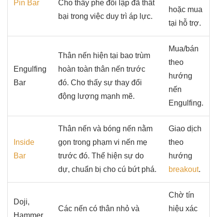
Pin Bar
Cho thấy phe đối lập đã thất
hoặc mua
bại trong việc duy trì áp lực.
tại hỗ trợ.
Mua/bán
Thân nến hiện tại bao trùm
theo
Engulfing
hoàn toàn thân nến trước
hướng
Bar
đó. Cho thấy sự thay đổi
nến
động lượng mạnh mẽ.
Engulfing.
Thân nến và bóng nến nằm
Giao dịch
Inside
gọn trong phạm vi nến mẹ
theo
Bar
trước đó. Thể hiện sự do
hướng
dự, chuẩn bị cho cú bứt phá.
breakout
.
Chờ tín
Doji,
Các nến có thân nhỏ và
hiệu xác
Hammer,