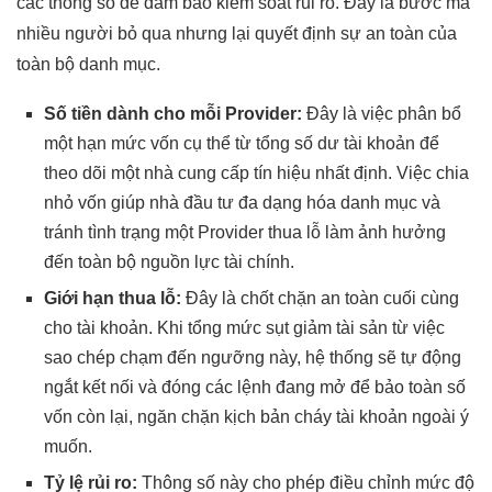
các thông số để đảm bảo kiểm soát rủi ro. Đây là bước mà
nhiều người bỏ qua nhưng lại quyết định sự an toàn của
toàn bộ danh mục.
Số tiền dành cho mỗi Provider:
Đây là việc phân bổ
một hạn mức vốn cụ thể từ tổng số dư tài khoản để
theo dõi một nhà cung cấp tín hiệu nhất định. Việc chia
nhỏ vốn giúp nhà đầu tư đa dạng hóa danh mục và
tránh tình trạng một Provider thua lỗ làm ảnh hưởng
đến toàn bộ nguồn lực tài chính.
Giới hạn thua lỗ:
Đây là chốt chặn an toàn cuối cùng
cho tài khoản. Khi tổng mức sụt giảm tài sản từ việc
sao chép chạm đến ngưỡng này, hệ thống sẽ tự động
ngắt kết nối và đóng các lệnh đang mở để bảo toàn số
vốn còn lại, ngăn chặn kịch bản cháy tài khoản ngoài ý
muốn.
Tỷ lệ rủi ro:
Thông số này cho phép điều chỉnh mức độ