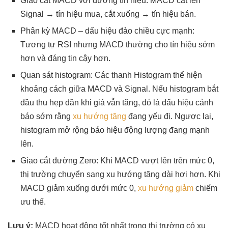
Giao cắt MACD với đường tín hiệu: MACD cắt lên
Signal → tín hiệu mua, cắt xuống → tín hiệu bán.
Phân kỳ MACD – dấu hiệu đảo chiều cực mạnh:
Tương tự RSI nhưng MACD thường cho tín hiệu sớm
hơn và đáng tin cậy hơn.
Quan sát histogram: Các thanh Histogram thể hiện
khoảng cách giữa MACD và Signal. Nếu histogram bắt
đầu thu hẹp dần khi giá vẫn tăng, đó là dấu hiệu cảnh
báo sớm rằng
xu hướng tăng
đang yếu đi. Ngược lại,
histogram mở rộng báo hiệu động lượng đang mạnh
lên.
Giao cắt đường Zero: Khi MACD vượt lên trên mức 0,
thị trường chuyển sang xu hướng tăng dài hơi hơn. Khi
MACD giảm xuống dưới mức 0,
xu hướng giảm
chiếm
ưu thế.
Lưu ý:
MACD hoạt động tốt nhất trong thị trường có xu