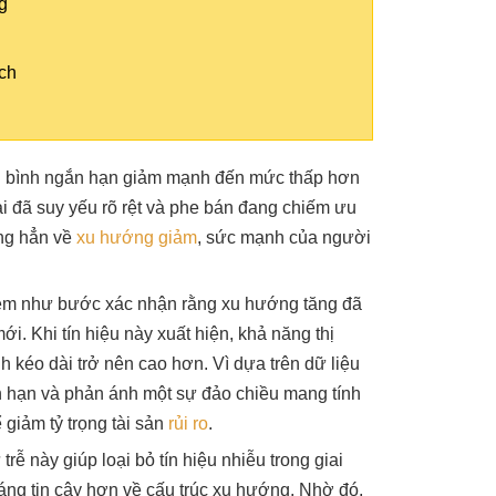
g
ịch
ng bình ngắn hạn giảm mạnh đến mức thấp hơn
ại đã suy yếu rõ rệt và phe bán đang chiếm ưu
êng hẳn về
xu hướng giảm
, sức mạnh của người
em như bước xác nhận rằng xu hướng tăng đã
i. Khi tín hiệu này xuất hiện, khả năng thị
h kéo dài trở nên cao hơn. Vì dựa trên dữ liệu
ắn hạn và phản ánh một sự đảo chiều mang tính
 giảm tỷ trọng tài sản
rủi ro
.
rễ này giúp loại bỏ tín hiệu nhiễu trong giai
áng tin cậy hơn về cấu trúc xu hướng. Nhờ đó,