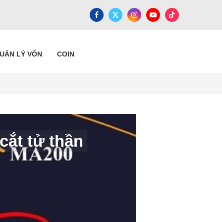
QUẢN LÝ VỐN
COIN
cắt tử thần