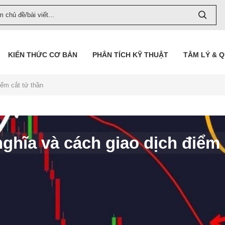
KIẾN THỨC CƠ BẢN
PHÂN TÍCH KỸ THUẬT
TÂM LÝ & 
iểm cắt tử thần
nghĩa và cách giao dịch điểm 