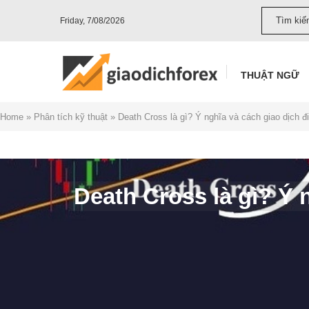
Friday, 7/08/2026
THUẬT NGỮ
Home
»
Phân tích kỹ thuật
»
Death Cross là gì? Ý nghĩa và cách giao dịch đ
Death Cross là gì? Ý 