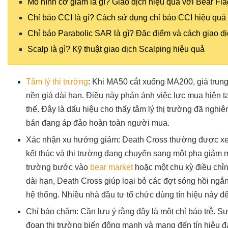
Mô hình cờ giảm là gì? Giao dịch hiệu quả với Bear Fla
Chỉ báo CCI là gì? Cách sử dụng chỉ báo CCI hiệu quả
Chỉ báo Parabolic SAR là gì? Đặc điểm và cách giao d
Scalp là gì? Kỹ thuật giao dịch Scalping hiệu quả
Tâm lý thị trường
: Khi MA50 cắt xuống MA200, giá tru
nền giá dài hạn. Điều này phản ánh việc lực mua hiện t
thế. Đây là dấu hiệu cho thấy tâm lý thị trường đã nghi
bán đang áp đảo hoàn toàn người mua.
Xác nhận xu hướng giảm: Death Cross thường được x
kết thúc và thị trường đang chuyển sang một pha giảm mớ
trường bước vào
bear market
hoặc một chu kỳ điều chỉn
dài hạn, Death Cross giúp loại bỏ các đợt sóng hồi ng
hệ thống. Nhiều nhà đầu tư tổ chức dùng tín hiệu này để
Chỉ báo chậm: Cần lưu ý rằng đây là một chỉ báo trễ. Sự t
đoạn thị trường biến động mạnh và mang đến tín hiệu đ