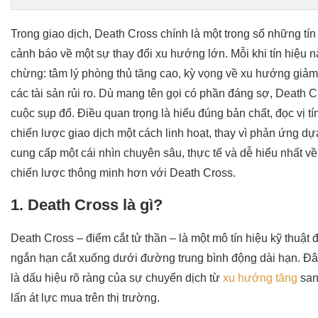
Trong giao dịch, Death Cross chính là một trong số những tín
cảnh báo về một sự thay đổi xu hướng lớn. Mỗi khi tín hiệu nà
chừng: tâm lý phòng thủ tăng cao, kỳ vọng về xu hướng giảm 
các tài sản rủi ro. Dù mang tên gọi có phần đáng sợ, Death 
cuộc sụp đổ. Điều quan trọng là hiểu đúng bản chất, đọc vị t
chiến lược giao dịch một cách linh hoạt, thay vì phản ứng dựa
cung cấp một cái nhìn chuyên sâu, thực tế và dễ hiểu nhất v
chiến lược thông minh hơn với Death Cross.
1. Death Cross là gì?
Death Cross – điểm cắt tử thần – là một mô tín hiệu kỹ thuật
ngắn hạn cắt xuống dưới đường trung bình động dài hạn. Đâ
là dấu hiệu rõ ràng của sự chuyển dịch từ
xu hướng tăng
san
lấn át lực mua trên thị trường.