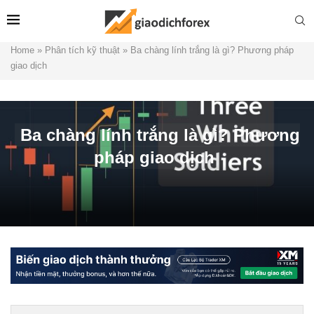
Home
»
Phân tích kỹ thuật
»
Ba chàng lính trắng là gì? Phương pháp
giao dịch
Ba chàng lính trắng là gì? Phương
pháp giao dịch