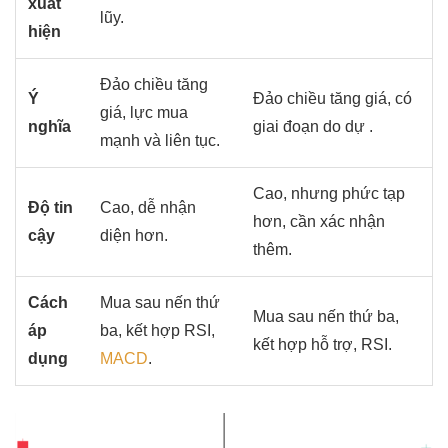
xuất
lũy.
hiện
Đảo chiều tăng
Ý
Đảo chiều tăng giá, có
giá, lực mua
nghĩa
giai đoạn do dự .
mạnh và liên tục.
Cao, nhưng phức tạp
Độ tin
Cao, dễ nhận
hơn, cần xác nhận
cậy
diện hơn.
thêm.
Cách
Mua sau nến thứ
Mua sau nến thứ ba,
áp
ba, kết hợp RSI,
kết hợp hỗ trợ, RSI.
dụng
MACD
.