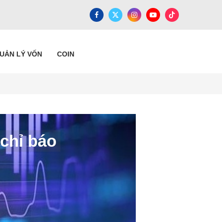
QUẢN LÝ VỐN
COIN
 chỉ báo