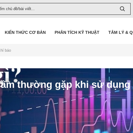
KIẾN THỨC CƠ BẢN
PHÂN TÍCH KỸ THUẬT
TÂM LÝ & 
chỉ báo
i lầm thường gặp khi sử dụng