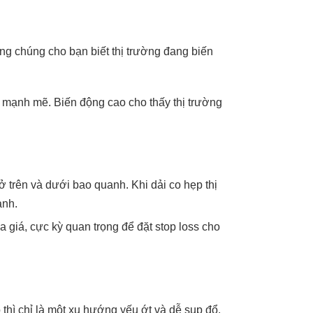
g chúng cho bạn biết thị trường đang biến
mạnh mẽ. Biến động cao cho thấy thị trường
 trên và dưới bao quanh. Khi dải co hẹp thị
ạnh.
 giá, cực kỳ quan trọng để đặt stop loss cho
thì chỉ là một xu hướng yếu ớt và dễ sụp đổ.