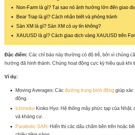
Non-Farm là gì? Tại sao nó ảnh hưởng lớn đến giao dị
Bear Trap là gì? Cách nhận biết và phòng tránh
Sàn XM là gì? Sàn XM có uy tín không?
XAUUSD là gì? Cách giao dịch vàng XAUUSD trên Fo
Đặc điểm:
Các chỉ báo này thường có độ trễ, bởi vì chúng c
hướng đã hình thành. Chúng hoạt động cực kỳ hiệu quả khi th
Ví dụ:
Moving Averages: Các
đường trung bình động
giúp xác 
động.
Ichimoku
Kinko Hyo: Hệ thống mây phức tạp của Nhật, c
và kháng cự.
Parabolic SAR
: Hiển thị các dấu chấm bên trên hoặc bê
chiều tiềm năng.