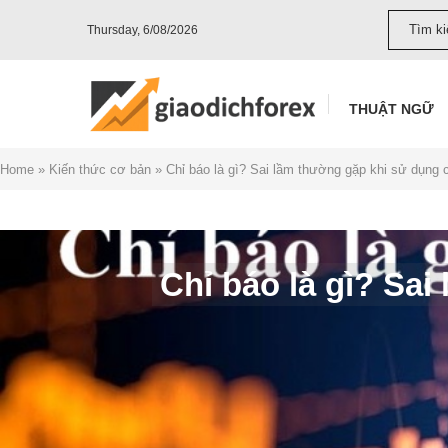
Thursday, 6/08/2026
THUẬT NGỮ
Home
»
Kiến thức cơ bản
»
Chỉ báo là gì? Sai lầm thường gặp khi sử dụng 
Chỉ báo là gì? Sa