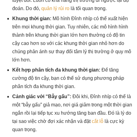
tuyệt đối. Luôn có khả năng thị trường đi ngược lại dự
đoán. Do đó,
quản lý rủi ro
là tối quan trọng.
Khung thời gian:
Mô hình Đỉnh nhíp có thể xuất hiện
trên mọi khung thời gian. Tuy nhiên, các mô hình hình
thành trên khung thời gian lớn hơn thường có độ tin
cậy cao hơn so với các khung thời gian nhỏ hơn do
chúng phản ánh sự thay đổi tâm lý thị trường ở quy mô
lớn hơn.
Kết hợp phân tích đa khung thời gian:
Để tăng
cường độ tin cậy, bạn có thể sử dụng phương pháp
phân tích đa khung thời gian.
Cảnh giác với “Bẫy gấu”:
Đôi khi, Đỉnh nhíp có thể là
một “bẫy gấu” giả mạo, nơi giá giảm trong một thời gian
ngắn rồi lại tiếp tục xu hướng tăng ban đầu. Đó là lý do
tại sao việc chờ đợi xác nhận và đặt
cắt lỗ
là cực kỳ
quan trọng.