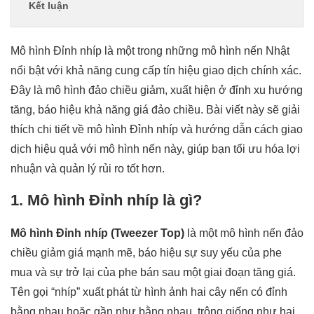
Kết luận
Mô hình Đỉnh nhíp là một trong những mô hình nến Nhật
nổi bật với khả năng cung cấp tín hiệu giao dịch chính xác.
Đây là mô hình đảo chiều giảm, xuất hiện ở đỉnh xu hướng
tăng, báo hiệu khả năng giá đảo chiều. Bài viết này sẽ giải
thích chi tiết về mô hình Đỉnh nhíp và hướng dẫn cách giao
dịch hiệu quả với mô hình nến này, giúp bạn tối ưu hóa lợi
nhuận và quản lý rủi ro tốt hơn.
1. Mô hình Đỉnh nhíp là gì?
Mô hình Đỉnh nhíp (Tweezer Top)
là một mô hình nến đảo
chiều giảm giá mạnh mẽ, báo hiệu sự suy yếu của phe
mua và sự trở lại của phe bán sau một giai đoạn tăng giá.
Tên gọi “nhíp” xuất phát từ hình ảnh hai cây nến có đỉnh
bằng nhau hoặc gần như bằng nhau, trông giống như hai