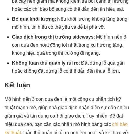
ba cây nến giảm mà không kiểm tra bối cảnh thị trường
hoặc các chỉ báo bổ sung có thể dẫn đến tín hiệu sai.
Bỏ qua khối lượng
: Nếu khối lượng không tăng trong
mô hình, tín hiệu có thể yếu và dễ bị phá vỡ.
Giao dịch trong thị trường sideways
: Mô hình nến 3
con quạ đen hoạt động tốt nhất trong xu hướng tăng,
không hiệu quả trong thị trường đi ngang.
Không tuân thủ quản lý rủi ro
: Đặt dừng lỗ quá gần
hoặc không đặt dừng lỗ có thể dẫn đến thua lỗ lớn.
Kết luận
Mô hình nến 3 con quạ đen là một công cụ phân tích kỹ
thuật mạnh mẽ, giúp nhà giao dịch nhận diện sự đảo chiều
giảm giá và tận dụng cơ hội giao dịch. Tuy nhiên, để đạt
hiệu quả cao, bạn cần xác nhận mô hình bằng các
chỉ báo
kỹ thuật
, tuân thủ quản lý rủi ro nghiêm ngặt, và kết hợp với