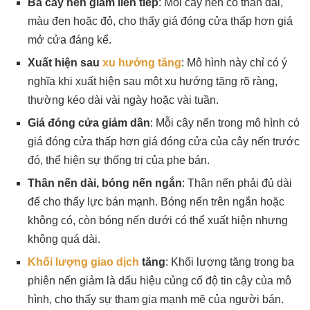
Ba cây nến giảm liên tiếp
: Mỗi cây nến có thân dài,
màu đen hoặc đỏ, cho thấy giá đóng cửa thấp hơn giá
mở cửa đáng kể.
Xuất hiện sau
xu hướng tăng
: Mô hình này chỉ có ý
nghĩa khi xuất hiện sau một xu hướng tăng rõ ràng,
thường kéo dài vài ngày hoặc vài tuần.
Giá đóng cửa giảm dần
: Mỗi cây nến trong mô hình có
giá đóng cửa thấp hơn giá đóng cửa của cây nến trước
đó, thể hiện sự thống trị của phe bán.
Thân nến dài, bóng nến ngắn
: Thân nến phải đủ dài
để cho thấy lực bán mạnh. Bóng nến trên ngắn hoặc
không có, còn bóng nến dưới có thể xuất hiện nhưng
không quá dài.
Khối lượng giao dịch
tăng
: Khối lượng tăng trong ba
phiên nến giảm là dấu hiệu củng cố độ tin cậy của mô
hình, cho thấy sự tham gia mạnh mẽ của người bán.