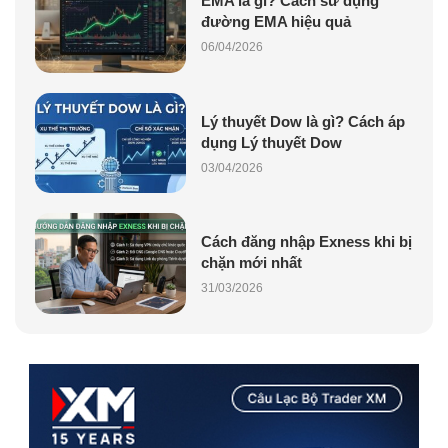
EMA là gì? Cách sử dụng
đường EMA hiệu quả
06/04/2026
Lý thuyết Dow là gì? Cách áp
dụng Lý thuyết Dow
03/04/2026
Cách đăng nhập Exness khi bị
chặn mới nhất
31/03/2026