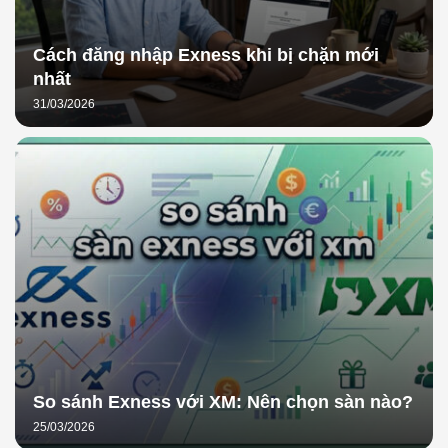
Cách đăng nhập Exness khi bị chặn mới
nhất
31/03/2026
So sánh Exness với XM: Nên chọn sàn nào?
25/03/2026