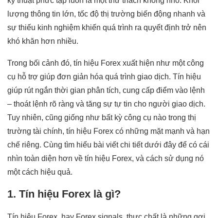
kỹ thuật phức tạp luôn là một thử thách không nhỏ. Khối
lượng thông tin lớn, tốc độ thị trường biến động nhanh và
sự thiếu kinh nghiệm khiến quá trình ra quyết định trở nên
khó khăn hơn nhiều.
Trong bối cảnh đó, tín hiệu Forex xuất hiện như một công
cụ hỗ trợ giúp đơn giản hóa quá trình giao dịch. Tín hiệu
giúp rút ngắn thời gian phân tích, cung cấp điểm vào lệnh
– thoát lệnh rõ ràng và tăng sự tự tin cho người giao dịch.
Tuy nhiên, cũng giống như bất kỳ công cụ nào trong thị
trường tài chính, tín hiệu Forex có những mặt mạnh và hạn
chế riêng. Cùng tìm hiểu bài viết chi tiết dưới đây để có cái
nhìn toàn diện hơn về tín hiệu Forex, và cách sử dụng nó
một cách hiệu quả.
1. Tín hiệu Forex là gì?
Tín hiệu Forex, hay Forex signals, thực chất là những gợi