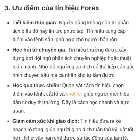
3. Ưu điểm của tín hiệu Forex
Tiết kiệm thời gian:
Người dùng không cần tự phân
tích biểu đồ hay tin tức phức tạp. Tín hiệu cung cấp
điểm vào lệnh sẵn, phù hợp cho người bận rộn.
Học hỏi từ chuyên gia:
Tín hiệu thường được xây
dựng bởi đội ngũ phân tích chuyên nghiệp hoặc thuật
toán mạnh. Nhờ đó người giao dịch có thể tiếp cận góc
nhìn chuyên sâu mà cá nhân khó tự làm được.
Học qua thực chiến:
Quan sát cách tín hiệu chọn
điểm vào lệnh, cắt lỗ và
chốt lời
giúp người mới hiểu
dần tư duy thị trường. Đây là cách học nhanh và trực
quan.
Giảm cảm xúc khi giao dịch:
Tín hiệu đưa ra kế
hoạch rõ ràng, giúp người giao dịch tuân thủ kỷ luật tốt
hơn. Nhờ vậy hạn chế được sự tác động của tâm lý.