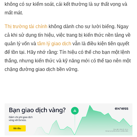
không có sự kiểm soát, cái kết thường là sự thất vọng và
mất mát.
Thị trường tài chính
không dành cho sự lười biếng. Ngay
cả khi sử dụng tín hiệu, việc trang bị kiến thức nền tảng về
quản lý vốn và
tâm lý giao dịch
vẫn là điều kiện tiên quyết
để tồn tại. Hãy nhớ rằng: Tín hiệu có thể cho bạn một lệnh
thắng, nhưng kiến thức và kỹ năng mới có thể tạo nên một
chặng đường giao dịch bền vững.