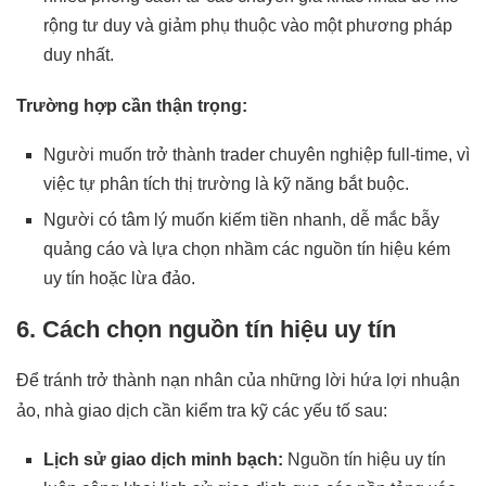
rộng tư duy và giảm phụ thuộc vào một phương pháp
duy nhất.
Trường hợp cần thận trọng:
Người muốn trở thành trader chuyên nghiệp full-time, vì
việc tự phân tích thị trường là kỹ năng bắt buộc.
Người có tâm lý muốn kiếm tiền nhanh, dễ mắc bẫy
quảng cáo và lựa chọn nhầm các nguồn tín hiệu kém
uy tín hoặc lừa đảo.
6. Cách chọn nguồn tín hiệu uy tín
Để tránh trở thành nạn nhân của những lời hứa lợi nhuận
ảo, nhà giao dịch cần kiểm tra kỹ các yếu tố sau:
Lịch sử giao dịch minh bạch:
Nguồn tín hiệu uy tín