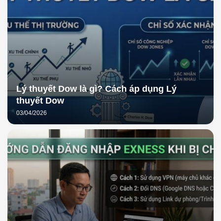
Lý thuyết Dow là gì? Cách áp dụng Lý
thuyết Dow
03/04/2026