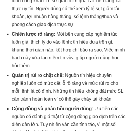
luôn công khai lịch sử giao dịch qua các nền tảng xác
thực uy tín. Người dùng có thể xem tỷ lệ sụt giảm tài
khoản, lợi nhuận hàng tháng, số lệnh thắng/thua và
phong cách giao dịch thực sự.
Chiến lược rõ ràng:
Một bên cung cấp nghiêm túc
luôn giải thích lý do vào lệnh: tín hiệu dựa trên gì,
khung thời gian nào, kết hợp chỉ báo ra sao. Việc minh
bạch này vừa tạo niềm tin vừa giúp người dùng học
hỏi thêm.
Quản trị rủi ro chặt chẽ:
Nguồn tín hiệu chuyên
nghiệp luôn có mức cắt lỗ rõ ràng và mức rủi ro cho
mỗi lệnh là cố định. Những tín hiệu không đặt mức SL
cần tránh hoàn toàn vì có thể gây cháy tài khoản.
Cộng đồng và phản hồi người dùng:
Ưu tiên các
nguồn có đánh giá thật từ cộng đồng giao dịch trên các
diễn đàn lớn. Tuy nhiên vẫn cần tỉnh táo, vì một số