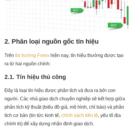
2. Phân loại nguồn gốc tín hiệu
Trên
thị trường Forex
hiện nay, tín hiệu thường được tạo
ra từ hai nguồn chính:
2.1. Tín hiệu thủ công
Đây là loại tín hiệu được phân tích và đưa ra bởi con
người. Các nhà giao dịch chuyên nghiệp sẽ kết hợp giữa
phân tích kỹ thuật (biểu đồ giá, mô hình, chỉ báo) và phân
tích cơ bản (tin tức kinh tế,
chính sách tiền tệ
, yếu tố địa
chính trị) để xây dựng nhận định giao dịch.