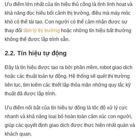
Ưu điểm lớn nhất của tín hiệu thủ công là tính linh hoạt và
khả năng đọc hiểu bối cảnh thị trường, điều mà máy móc
khó có thể tái tạo. Con người có thể cảm nhận được sự
thay đổi
tâm lý thị trường
hoặc những tín hiệu bất thường
không thể được lập trình sẵn.
2.2. Tín hiệu tự động
Đây là tín hiệu được tạo ra bởi phần mềm, robot giao dịch
hoặc các thuật toán tự động. Hệ thống sẽ quét thị trường
liên tục, tìm kiếm các thiết lập thỏa mãn những quy tắc kỹ
thuật đã được lập trình.
Ưu điểm nổi bật của tín hiệu tự động là tốc độ xử lý cực
nhanh và khả năng loại bỏ hoàn toàn cảm xúc con người,
giúp các quyết định giao dịch được thực hiện nhất quán và
khách quan.