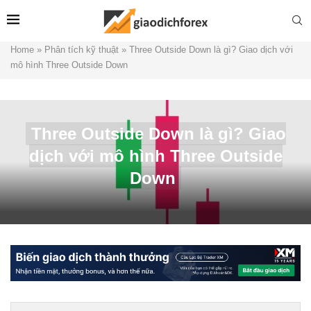
Home
»
Phân tích kỹ thuật
»
Three Outside Down là gì? Giao dịch với
mô hình Three Outside Down
Three Outside Down là gì? Giao
dịch với mô hình Three Outside
Down