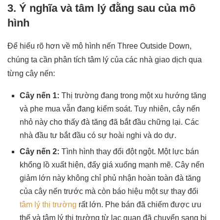
3. Ý nghĩa và tâm lý đằng sau của mô
hình
Để hiểu rõ hơn về mô hình nến Three Outside Down,
chúng ta cần phân tích tâm lý của các nhà giao dịch qua
từng cây nến:
Cây nến 1:
Thị trường đang trong một xu hướng tăng
và phe mua vẫn đang kiểm soát. Tuy nhiên, cây nến
nhỏ này cho thấy đà tăng đã bắt đầu chững lại. Các
nhà đầu tư bắt đầu có sự hoài nghi và do dự.
Cây nến 2:
Tình hình thay đổi đột ngột. Một lực bán
khổng lồ xuất hiện, đẩy giá xuống mạnh mẽ. Cây nến
giảm lớn này không chỉ phủ nhận hoàn toàn đà tăng
của cây nến trước mà còn báo hiệu một sự thay đổi
tâm lý thị trường
rất lớn. Phe bán đã chiếm được ưu
thế và tâm lý thị trường từ lạc quan đã chuyển sang bi