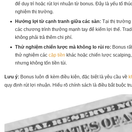
để duy trì hoặc rút lợi nhuận từ bonus. Đây là yếu tố thú
nghiệm thị trường.
Hưởng lợi từ cạnh tranh giữa các sàn:
Tại thị trường
các chương trình thưởng mạnh tay để kiếm lợi thế. Tr
không phải trả thêm chi phí.
Thử nghiệm chiến lược mà không lo rủi ro:
Bonus rất
thử nghiệm các
cặp tiền
khác hoặc chiến lược scalping, 
nhưng không tốn tiền túi.
Lưu ý:
Bonus luôn đi kèm điều kiện, đặc biệt là yêu cầu về
k
quy định rút lợi nhuận. Hiểu rõ chính sách là điều bắt buộc tr