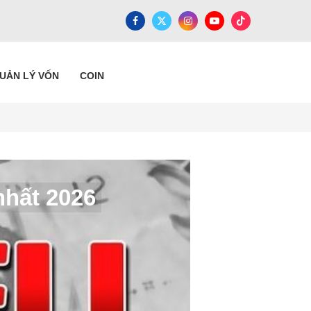
QUẢN LÝ VỐN
COIN
nhất 2026