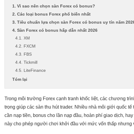
1. Vì sao nên chọn sàn Forex có bonus?
2. Các loại bonus Forex phổ biến nhất
3. Tiêu chuẩn lựa chọn sàn Forex có bonus uy tín năm 202
4. Sàn Forex có bonus hấp dẫn nhất 2026
4.1. XM
4.2. FXCM
4.3. FBS
4.4. Tickmill
4.5. LiteFinance
Tóm lại
Trong môi trường Forex cạnh tranh khốc liệt, các chương trì
trọng giúp các sàn thu hút trader. Nhiều nhà môi giới quốc t
cần nạp tiền, bonus cho lần nạp đầu, hoàn phí giao dịch, ha
này cho phép người chơi khởi đầu với mức vốn thấp nhưng v