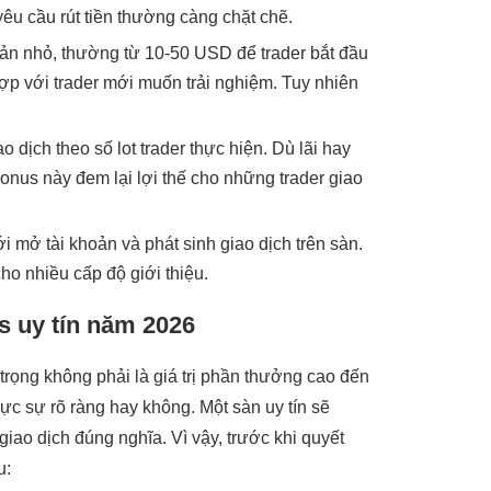
êu cầu rút tiền thường càng chặt chẽ.
oản nhỏ, thường từ 10-50 USD để trader bắt đầu
ợp với trader mới muốn trải nghiệm. Tuy nhiên
o dịch theo số lot trader thực hiện. Dù lãi hay
onus này đem lại lợi thế cho những trader giao
 mở tài khoản và phát sinh giao dịch trên sàn.
o nhiều cấp độ giới thiệu.
s uy tín năm 2026
trọng không phải là giá trị phần thưởng cao đến
ực sự rõ ràng hay không. Một sàn uy tín sẽ
iao dịch đúng nghĩa. Vì vậy, trước khi quyết
u: