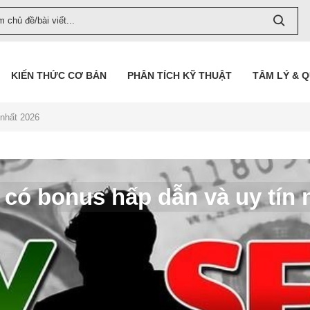
KIẾN THỨC CƠ BẢN
PHÂN TÍCH KỸ THUẬT
TÂM LÝ & 
 nhất 2026
 có bonus hấp dẫn và uy tín 