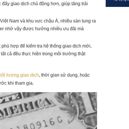
c đẩy giao dịch chủ động hơn, giúp tăng trải
 Việt Nam và khu vực châu Á, nhiều sàn tung ra
ader nhờ vậy được hưởng nhiều ưu đãi mà
 phù hợp để kiểm tra hệ thống giao dịch mới,
tất cả đều thực hiện trong môi trường thật
hối lượng giao dịch
, thời gian sử dụng, hoặc
ước khi tham gia.