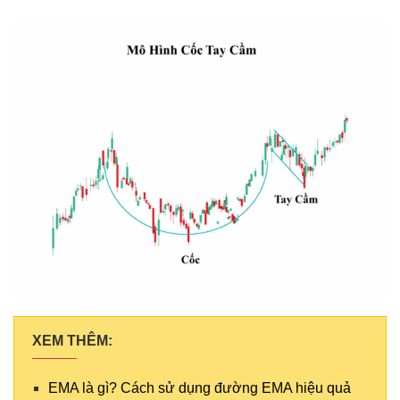
XEM THÊM:
EMA là gì? Cách sử dụng đường EMA hiệu quả