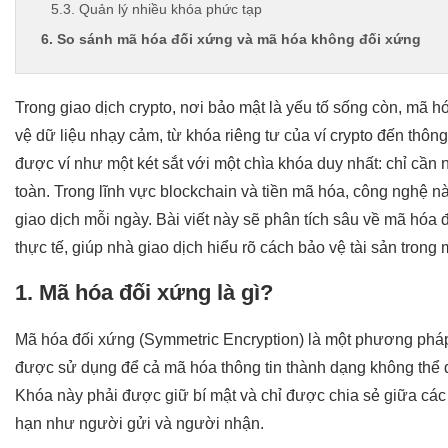
5.3. Quản lý nhiều khóa phức tạp
6. So sánh mã hóa đối xứng và mã hóa không đối xứng
7. Ứng dụng của mã hóa đối xứng trong crypto
Kết luận
Trong giao dịch crypto, nơi bảo mật là yếu tố sống còn, mã 
vệ dữ liệu nhạy cảm, từ khóa riêng tư của ví crypto đến thông
được ví như một két sắt với một chìa khóa duy nhất: chỉ cầ
toàn. Trong lĩnh vực blockchain và tiền mã hóa, công nghệ n
giao dịch mỗi ngày. Bài viết này sẽ phân tích sâu về mã hóa
thực tế, giúp nhà giao dịch hiểu rõ cách bảo vệ tài sản trong m
1. Mã hóa đối xứng là gì?
Mã hóa đối xứng (Symmetric Encryption) là một phương pháp
được sử dụng để cả mã hóa thông tin thành dạng không thể đ
Khóa này phải được giữ bí mật và chỉ được chia sẻ giữa các b
hạn như người gửi và người nhận.