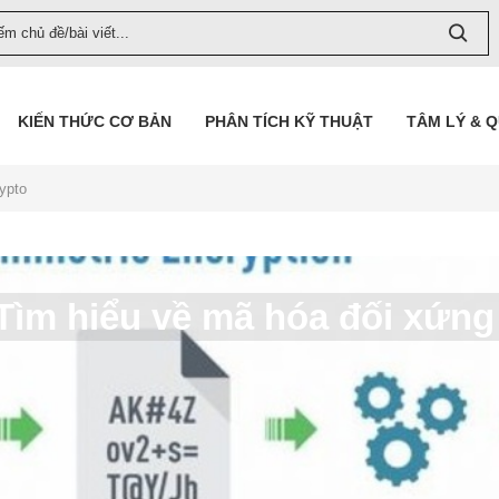
KIẾN THỨC CƠ BẢN
PHÂN TÍCH KỸ THUẬT
TÂM LÝ & 
ypto
Tìm hiểu về mã hóa đối xứng