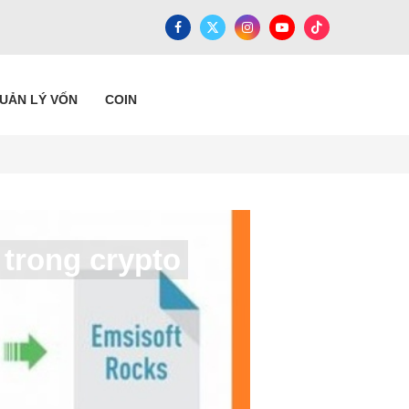
QUẢN LÝ VỐN
COIN
 trong crypto