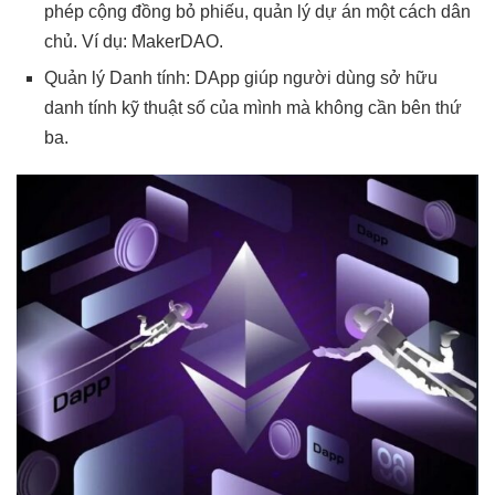
phép cộng đồng bỏ phiếu, quản lý dự án một cách dân
chủ. Ví dụ: MakerDAO.
Quản lý Danh tính: DApp giúp người dùng sở hữu
danh tính kỹ thuật số của mình mà không cần bên thứ
ba.