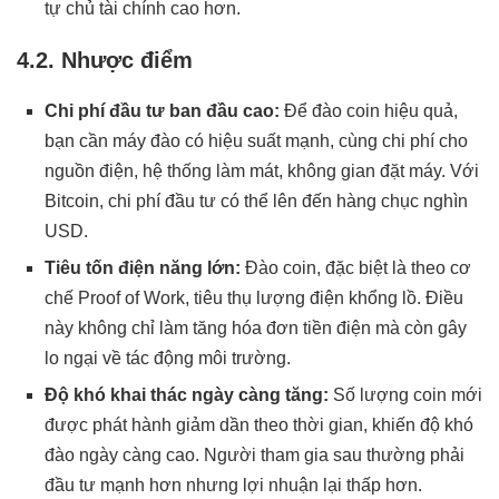
tự chủ tài chính cao hơn.
4.2. Nhược điểm
Chi phí đầu tư ban đầu cao:
Để đào coin hiệu quả,
bạn cần máy đào có hiệu suất mạnh, cùng chi phí cho
nguồn điện, hệ thống làm mát, không gian đặt máy. Với
Bitcoin, chi phí đầu tư có thể lên đến hàng chục nghìn
USD.
Tiêu tốn điện năng lớn:
Đào coin, đặc biệt là theo cơ
chế Proof of Work, tiêu thụ lượng điện khổng lồ. Điều
này không chỉ làm tăng hóa đơn tiền điện mà còn gây
lo ngại về tác động môi trường.
Độ khó khai thác ngày càng tăng:
Số lượng coin mới
được phát hành giảm dần theo thời gian, khiến độ khó
đào ngày càng cao. Người tham gia sau thường phải
đầu tư mạnh hơn nhưng lợi nhuận lại thấp hơn.