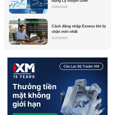
dụng Lý thuyết Dow
03/04/2026
Cách đăng nhập Exness khi bị
chặn mới nhất
31/03/2026