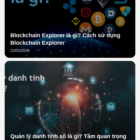
Blockchain Explorer là gì? Cách sử dụng
Blockchain Explorer
22/01/2026
Quản lý danh tính số là gì? Tầm quan trọng