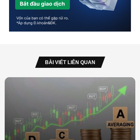
BÀI VIẾT LIÊN QUAN