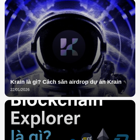
Krain là gì? Cách săn airdrop dự án Krain
22/01/2026