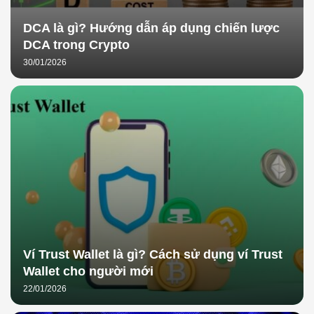
DCA là gì? Hướng dẫn áp dụng chiến lược
DCA trong Crypto
30/01/2026
Ví Trust Wallet là gì? Cách sử dụng ví Trust
Wallet cho người mới
22/01/2026