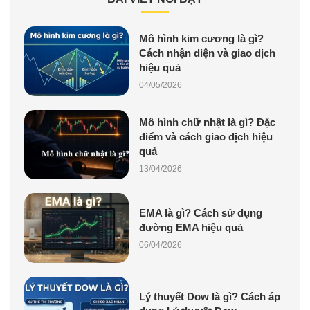
Mô hình kim cương là gì?
Cách nhận diện và giao dịch
hiệu quả
04/05/2026
Mô hình chữ nhật là gì? Đặc
điểm và cách giao dịch hiệu
quả
13/04/2026
EMA là gì? Cách sử dụng
đường EMA hiệu quả
06/04/2026
Lý thuyết Dow là gì? Cách áp