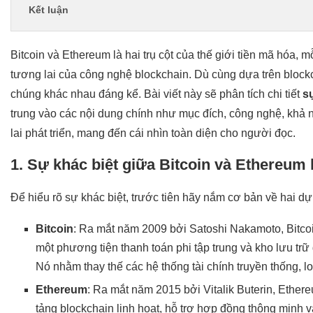
Kết luận
Bitcoin và Ethereum là hai trụ cột của thế giới tiền mã hóa, m
tương lai của công nghệ blockchain. Dù cùng dựa trên block
chúng khác nhau đáng kể. Bài viết này sẽ phân tích chi tiết
s
trung vào các nội dung chính như mục đích, công nghệ, khả
lai phát triển, mang đến cái nhìn toàn diện cho người đọc.
1. Sự khác biệt giữa Bitcoin và Ethereum 
Để hiểu rõ sự khác biệt, trước tiên hãy nắm cơ bản về hai dự
Bitcoin
: Ra mắt năm 2009 bởi Satoshi Nakamoto, Bitcoin
một phương tiện thanh toán phi tập trung và kho lưu trữ 
Nó nhằm thay thế các hệ thống tài chính truyền thống, l
Ethereum
: Ra mắt năm 2015 bởi Vitalik Buterin, Ether
tảng blockchain linh hoạt, hỗ trợ hợp đồng thông minh v