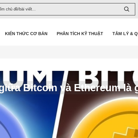
KIẾN THỨC CƠ BẢN
PHÂN TÍCH KỸ THUẬT
TÂM LÝ & 
giữa Bitcoin và Ethereum là 