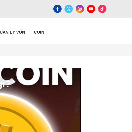
QUẢN LÝ VỐN
COIN
gì?