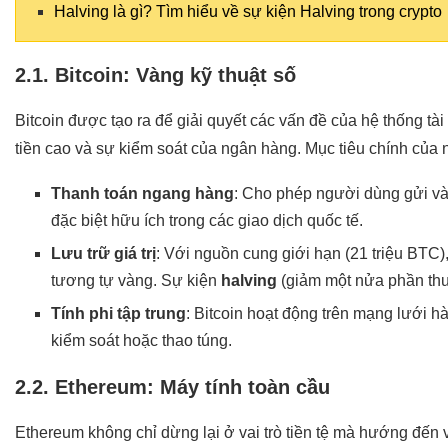
Halving là gì? Tìm hiểu về sự kiện Halving trong crypto
2.1. Bitcoin: Vàng kỹ thuật số
Bitcoin được tạo ra để giải quyết các vấn đề của hệ thống tài
tiền cao và sự kiểm soát của ngân hàng. Mục tiêu chính của
Thanh toán ngang hàng
: Cho phép người dùng gửi và 
đặc biệt hữu ích trong các giao dịch quốc tế.
Lưu trữ giá trị
: Với nguồn cung giới hạn (21 triệu BTC)
tương tự vàng. Sự kiện
halving
(giảm một nửa phần thư
Tính phi tập trung
: Bitcoin hoạt động trên mạng lưới 
kiểm soát hoặc thao túng.
2.2. Ethereum: Máy tính toàn cầu
Ethereum không chỉ dừng lại ở vai trò tiền tệ mà hướng đến 