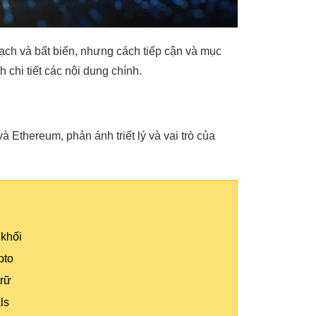
ạch và bất biến, nhưng cách tiếp cận và mục
 chi tiết các nội dung chính.
và Ethereum, phản ánh triết lý và vai trò của
 khối
pto
trữ
ls