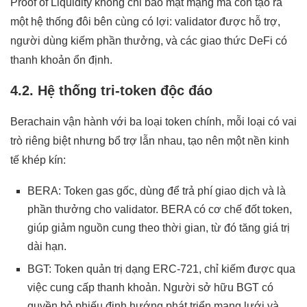
Proof of Liquidity không chỉ bảo mật mạng mà còn tạo ra
một hệ thống đôi bên cùng có lợi: validator được hỗ trợ,
người dùng kiếm phần thưởng, và các giao thức DeFi có
thanh khoản ổn định.
4.2. Hệ thống tri-token độc đáo
Berachain vận hành với ba loại token chính, mỗi loại có vai
trò riêng biệt nhưng bổ trợ lẫn nhau, tạo nên một nền kinh
tế khép kín:
BERA: Token gas gốc, dùng để trả phí giao dịch và là
phần thưởng cho validator. BERA có cơ chế đốt token,
giúp giảm nguồn cung theo thời gian, từ đó tăng giá trị
dài hạn.
BGT: Token quản trị dạng ERC-721, chỉ kiếm được qua
việc cung cấp thanh khoản. Người sở hữu BGT có
quyền bỏ phiếu định hướng phát triển mạng lưới và