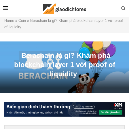
Home
»
Coin
»
Berachain là gì? Khám phá blockchain layer 1 với proof
of liquidity
Berachain là gì? Khám phá
blockchain layer 1 với proof of
liquidity