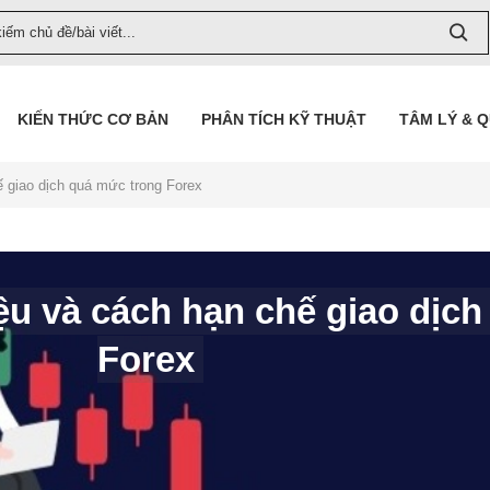
KIẾN THỨC CƠ BẢN
PHÂN TÍCH KỸ THUẬT
TÂM LÝ & 
ế giao dịch quá mức trong Forex
iệu và cách hạn chế giao dịc
Forex