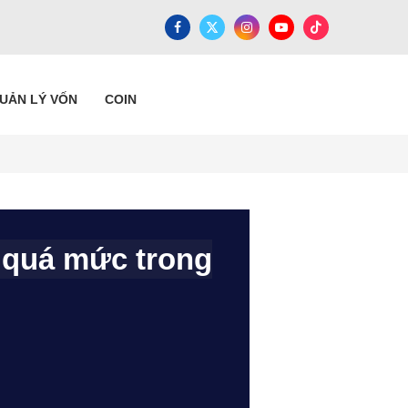
QUẢN LÝ VỐN
COIN
h quá mức trong