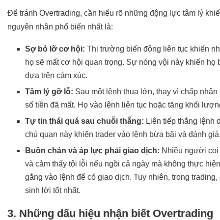
Để tránh Overtrading, cần hiểu rõ những động lực tâm lý khiế
nguyên nhân phổ biến nhất là:
Sợ bỏ lỡ cơ hội:
Thị trường biến động liên tục khiến n
họ sẽ mất cơ hội quan trọng. Sự nóng vội này khiến họ bỏ
dựa trên cảm xúc.
Tâm lý gỡ lỗ:
Sau một lệnh thua lớn, thay vì chấp nhận 
số tiền đã mất. Họ vào lệnh liên tục hoặc tăng khối lượ
Tự tin thái quá sau chuỗi thắng:
Liên tiếp thắng lệnh 
chủ quan này khiến trader vào lệnh bừa bãi và đánh gi
Buồn chán và áp lực phải giao dịch:
Nhiều người coi g
và cảm thấy tội lỗi nếu ngồi cả ngày mà không thực hiện l
gắng vào lệnh để có giao dịch. Tuy nhiên, trong trading, đ
sinh lời tốt nhất.
3. Những dấu hiệu nhận biết Overtrading