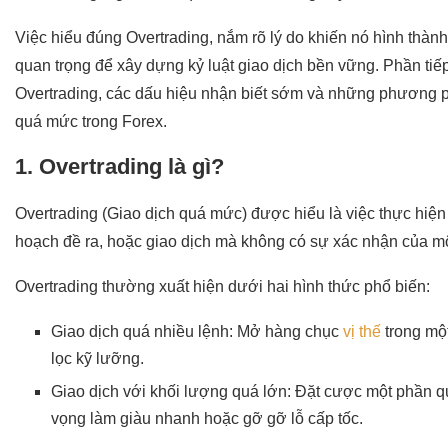
Việc hiểu đúng Overtrading, nắm rõ lý do khiến nó hình thành
quan trọng để xây dựng kỷ luật giao dịch bền vững. Phần tiếp 
Overtrading, các dấu hiệu nhận biết sớm và những phương ph
quá mức trong Forex.
1. Overtrading là gì?
Overtrading (Giao dịch quá mức) được hiểu là việc thực hiện
hoạch đề ra, hoặc giao dịch mà không có sự xác nhận của mộ
Overtrading thường xuất hiện dưới hai hình thức phổ biến:
Giao dịch quá nhiều lệnh: Mở hàng chục
vị thế
trong mộ
lọc kỹ lưỡng.
Giao dịch với khối lượng quá lớn: Đặt cược một phần qu
vọng làm giàu nhanh hoặc gỡ gỡ lỗ cấp tốc.