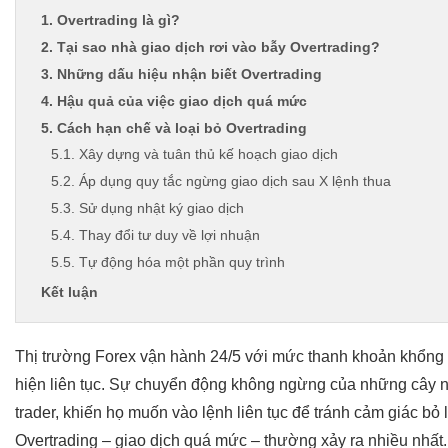
1. Overtrading là gì?
2. Tại sao nhà giao dịch rơi vào bẫy Overtrading?
3. Những dấu hiệu nhận biết Overtrading
4. Hậu quả của việc giao dịch quá mức
5. Cách hạn chế và loại bỏ Overtrading
5.1. Xây dựng và tuân thủ kế hoạch giao dịch
5.2. Áp dụng quy tắc ngừng giao dịch sau X lệnh thua
5.3. Sử dụng nhật ký giao dịch
5.4. Thay đổi tư duy về lợi nhuận
5.5. Tự động hóa một phần quy trình
Kết luận
Thị trường Forex vận hành 24/5 với mức thanh khoản khổng lồ
hiện liên tục. Sự chuyển động không ngừng của những cây nế
trader, khiến họ muốn vào lệnh liên tục để tránh cảm giác bỏ l
Overtrading – giao dịch quá mức – thường xảy ra nhiều nhất.