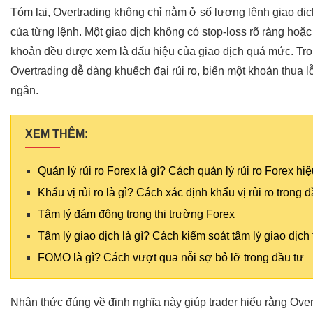
Tóm lại, Overtrading không chỉ nằm ở số lượng lệnh giao dịc
của từng lệnh. Một giao dịch không có stop-loss rõ ràng hoặ
khoản đều được xem là dấu hiệu của giao dịch quá mức. Tr
Overtrading dễ dàng khuếch đại rủi ro, biến một khoản thua lỗ
ngắn.
XEM THÊM:
Quản lý rủi ro Forex là gì? Cách quản lý rủi ro Forex hi
Khẩu vị rủi ro là gì? Cách xác định khẩu vị rủi ro trong 
Tâm lý đám đông trong thị trường Forex
Tâm lý giao dịch là gì? Cách kiểm soát tâm lý giao dịch
FOMO là gì? Cách vượt qua nỗi sợ bỏ lỡ trong đầu tư
Nhận thức đúng về định nghĩa này giúp trader hiểu rằng Over