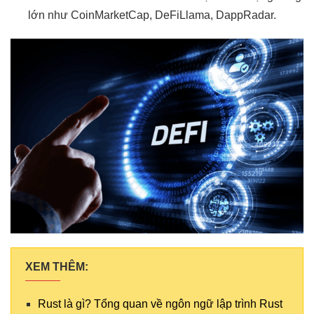
lớn như CoinMarketCap, DeFiLlama, DappRadar.
XEM THÊM:
Rust là gì? Tổng quan về ngôn ngữ lập trình Rust